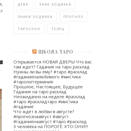
и,
ДЕВА
ЗНАК ЗОДИАКА
е?
ЗНАКИ ЗОДИАКА
ПРОГНОЗ
ТАРОСКОП
ТЕЛЕЦ
ШКОЛА ТАРО
Открывается НОВАЯ ДВЕРЬ! Что вас
там ждет? Гадание на таро расклад
Нужны ли вы ему? #таро #расклад
#гаданиеналюбимого #мистика
#тарологгермания
Прошлое, Настоящее, Будущее
Гадание на таро расклад
Неожиданно на неделе #расклад
#таро #раскладтаро #мистика
#гадание
Что ждёт в любви в августе?
#прогнознаавгуст #август
#гаданиенаавгуст #таро #расклад
3 человека на ПОРОГЕ: КТО ОНИ?!