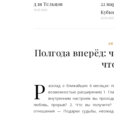
для Тельцов
22 ма
19.03.2023
Кубк
22.03.202
АВ
Полгода вперёд: ч
чт
Р
асклад о ближайших 6 месяцах: 
возможностью расширения) 1. Гла
внутренним настроем вы проход
любовь, прорыв? 2. Что вы получите?
отношения — Подарки судьбы, неожида