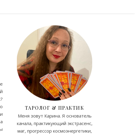
бе
ой
к?
то
ТАРОЛОГ & ПРАКТИК
ии
Меня зовут Карина. Я основатель
на
канала, практикующий экстрасенс,
бы
маг, прогрессор космоэнергетики,