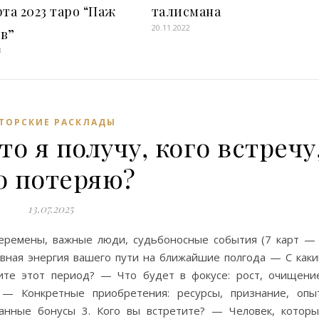
рта 2023 таро “Паж
талисмана
20.11.2022
ов”
3
ТОРСКИЕ РАСКЛАДЫ
то я получу, кого встречу
о потеряю?
13.07.2025
перемены, важные люди, судьбоносные события (7 карт —
вная энергия вашего пути на ближайшие полгода — С как
ите этот период? — Что будет в фокусе: рост, очищени
 — Конкретные приобретения: ресурсы, признание, опы
нные бонусы 3. Кого вы встретите? — Человек, котор