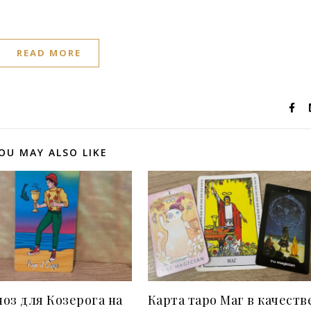
READ MORE
OU MAY ALSO LIKE
оз для Козерога на
Карта таро Маг в качеств