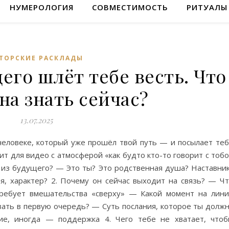
НУМЕРОЛОГИЯ
СОВМЕСТИМОСТЬ
РИТУАЛЫ
ТОРСКИЕ РАСКЛАДЫ
его шлёт тебе весть. Что
на знать сейчас?
13.07.2025
человеке, который уже прошёл твой путь — и посылает те
т для видео с атмосферой «как будто кто-то говорит с тоб
к из будущего? — Это ты? Это родственная душа? Наставни
я, характер? 2. Почему он сейчас выходит на связь? — Ч
требует вмешательства «сверху» — Какой момент на лин
азать в первую очередь? — Суть послания, которое ты долж
е, иногда — поддержка 4. Чего тебе не хватает, что