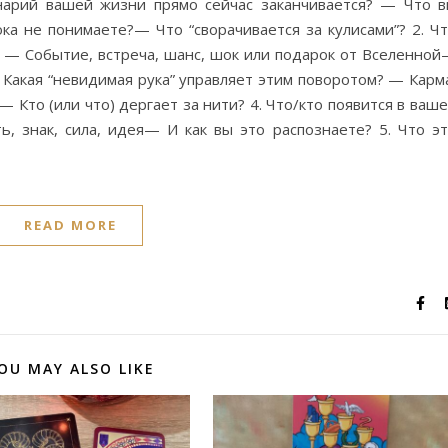
енарий вашей жизни прямо сейчас заканчивается? — Что 
ока не понимаете?— Что “сворачивается за кулисами”? 2. Ч
 — Событие, встреча, шанс, шок или подарок от Вселенно
. Какая “невидимая рука” управляет этим поворотом? — Карм
 Кто (или что) дергает за нити? 4. Что/кто появится в ваш
, знак, сила, идея— И как вы это распознаете? 5. Что э
READ MORE
OU MAY ALSO LIKE