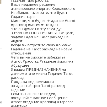
гадание таро расклад
Ваше недавнее решение
активировало энергию Королевского
Изобилия… смотрите, что будет
Гадание таро
Мамочки, что будет! #гадание #tarot
#расклад #магия #чтождет
Что он думает в эту секунду?
3 главных СОБЫТИЯ АВГУСТА: цели,
задачи Гадание Tarot расклад на
August
Когда вы встретите свою любовь?
Гадание на Tarot расклад на новые
отношения
Чего вы не сможете избежать?
#tarot #расклад #гадание #мистика
#будущее
и
3 ваших ПРЕДНАЗНАЧЕНИЯ на
данном этапе жизни Гадание Tarot
расклад
Продажа недвижимости в
загаданный срок Tarot расклад
гадание
Если вы нашли это видео,
послушайте Важное Сообщение!
#tarot #гадание #расклад #таролог
о
#мистика