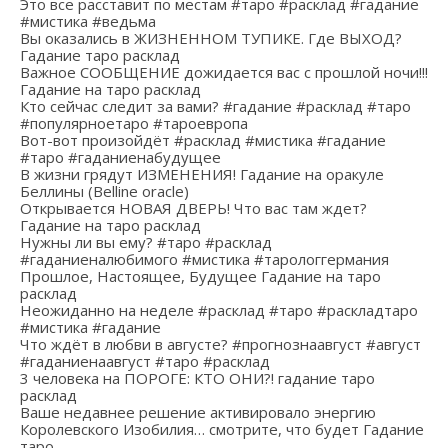
Это все расставит по местам #таро #расклад #гадание
#мистика #ведьма
Вы оказались в ЖИЗНЕННОМ ТУПИКЕ. Где ВЫХОД?
Гадание таро расклад
Важное СООБЩЕНИЕ дожидается вас с прошлой ночи!!!
Гадание на таро расклад
Кто сейчас следит за вами? #гадание #расклад #таро
#популярноетаро #тароевропа
Вот-вот произойдёт #расклад #мистика #гадание
#таро #гаданиенабудущее
В жизни грядут ИЗМЕНЕНИЯ! Гадание на оракуле
Беллины (Belline oracle)
Открывается НОВАЯ ДВЕРЬ! Что вас там ждет?
Гадание на таро расклад
Нужны ли вы ему? #таро #расклад
#гаданиеналюбимого #мистика #тарологгермания
Прошлое, Настоящее, Будущее Гадание на таро
расклад
Неожиданно на неделе #расклад #таро #раскладтаро
#мистика #гадание
Что ждёт в любви в августе? #прогнознаавгуст #август
#гаданиенаавгуст #таро #расклад
3 человека на ПОРОГЕ: КТО ОНИ?! гадание таро
расклад
Ваше недавнее решение активировало энергию
Королевского Изобилия… смотрите, что будет Гадание
таро