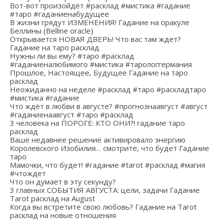
Вот-вот произойдёт #расклад #мистика #гадание
#таро #гаданиенабудущее
В жизни грядут ИЗМЕНЕНИЯ! Гадание на оракуле
Беллины (Belline oracle)
Открывается НОВАЯ ДВЕРЬ! Что вас там ждет?
Гадание на таро расклад
Нужны ли вы ему? #таро #расклад
#гаданиеналюбимого #мистика #тарологгермания
Прошлое, Настоящее, Будущее Гадание на таро
расклад
Неожиданно на неделе #расклад #таро #раскладтаро
#мистика #гадание
Что ждёт в любви в августе? #прогнознаавгуст #август
#гаданиенаавгуст #таро #расклад
3 человека на ПОРОГЕ: КТО ОНИ?! гадание таро
расклад
Ваше недавнее решение активировало энергию
Королевского Изобилия… смотрите, что будет Гадание
таро
Мамочки, что будет! #гадание #tarot #расклад #магия
#чтождет
Что он думает в эту секунду?
3 главных СОБЫТИЯ АВГУСТА: цели, задачи Гадание
Tarot расклад на August
Когда вы встретите свою любовь? Гадание на Tarot
расклад на новые отношения