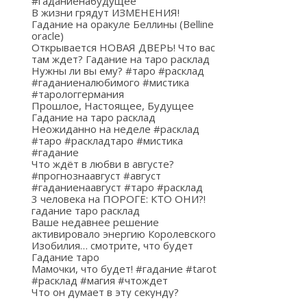
#гаданиенабудущее
В жизни грядут ИЗМЕНЕНИЯ!
Гадание на оракуле Беллины (Belline
oracle)
Открывается НОВАЯ ДВЕРЬ! Что вас
там ждет? Гадание на таро расклад
Нужны ли вы ему? #таро #расклад
#гаданиеналюбимого #мистика
#тарологгермания
Прошлое, Настоящее, Будущее
Гадание на таро расклад
Неожиданно на неделе #расклад
#таро #раскладтаро #мистика
#гадание
Что ждёт в любви в августе?
#прогнознаавгуст #август
#гаданиенаавгуст #таро #расклад
3 человека на ПОРОГЕ: КТО ОНИ?!
гадание таро расклад
Ваше недавнее решение
активировало энергию Королевского
Изобилия… смотрите, что будет
Гадание таро
Мамочки, что будет! #гадание #tarot
#расклад #магия #чтождет
Что он думает в эту секунду?