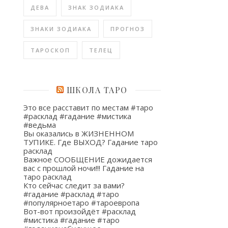
ДЕВА
ЗНАК ЗОДИАКА
ЗНАКИ ЗОДИАКА
ПРОГНОЗ
ТАРОСКОП
ТЕЛЕЦ
ШКОЛА ТАРО
Это все расставит по местам #таро
#расклад #гадание #мистика
#ведьма
Вы оказались в ЖИЗНЕННОМ
ТУПИКЕ. Где ВЫХОД? Гадание таро
расклад
Важное СООБЩЕНИЕ дожидается
вас с прошлой ночи!!! Гадание на
таро расклад
Кто сейчас следит за вами?
#гадание #расклад #таро
#популярноетаро #тароевропа
Вот-вот произойдёт #расклад
#мистика #гадание #таро