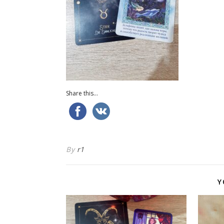
Share this...
By
r1
Y