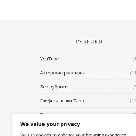
РУБРИКИ
YouTube
(
Авторские расклады
(1
Без рубрики
(
Глифы и знаки Таро
(1
Талисманы таро
(
We value your privacy
Тароскопы для знаков зодиака
(10
We use cookies to enhance your browsing experience,