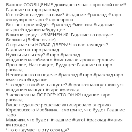
Важное СООБЩЕНИЕ дожидается вас с прошлой ночи!!!
Гадание на таро расклад
Кто сейчас следит за вами? #гадание #расклад #таро
#популярноетаро #тароевропа
Вот-вот произойдёт #расклад #мистика #гадание
#таро #гаданиенабудущее
В жизни грядут ИЗМЕНЕНИЯ! Гадание на оракуле
Беллины (Belline oracle)
Открывается НОВАЯ ДВЕРЬ! Что вас там ждет?
Гадание на таро расклад
Нужны ли вы ему? #таро #расклад
#гаданиеналюбимого #мистика #тарологгермания
Прошлое, Настоящее, Будущее Гадание на таро
расклад
Неожиданно на неделе #расклад #таро #раскладтаро
#мистика #гадание
Что ждёт в любви в августе? #прогнознаавгуст #август
#гаданиенаавгуст #таро #расклад
3 человека на ПОРОГЕ: КТО ОНИ?! гадание таро
расклад
Ваше недавнее решение активировало энергию
Королевского Изобилия… смотрите, что будет Гадание
таро
Мамочки, что будет! #гадание #tarot #расклад #магия
#чтождет
Что он думает в эту секунду?