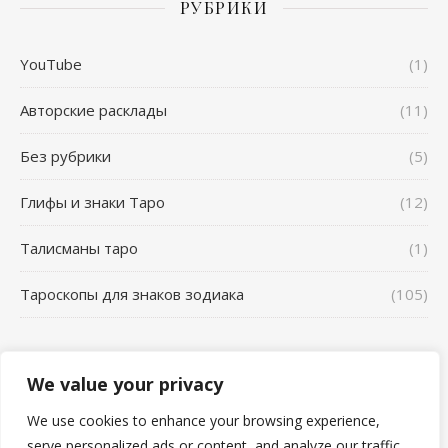
РУБРИКИ
YouTube
(1)
Авторские расклады
(11)
Без рубрики
(5)
Глифы и знаки Таро
(12)
Талисманы таро
(1)
Тароскопы для знаков зодиака
(105)
We value your privacy
Школа Таро AL_VN - 2026 ©
Главная
YouTube
Сонник
We use cookies to enhance your browsing experience,
Отзывы о работе Таролога Карина Захарова Школа таро
serve personalized ads or content, and analyze our traffic.
AL_VN Альвиен