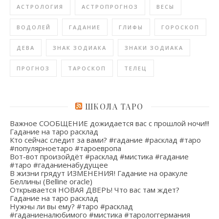
АСТРОЛОГИЯ
АСТРОПРОГНОЗ
ВЕСЫ
ВОДОЛЕЙ
ГАДАНИЕ
ГЛИФЫ
ГОРОСКОП
ДЕВА
ЗНАК ЗОДИАКА
ЗНАКИ ЗОДИАКА
ПРОГНОЗ
ТАРОСКОП
ТЕЛЕЦ
ШКОЛА ТАРО
Важное СООБЩЕНИЕ дожидается вас с прошлой ночи!!!
Гадание на таро расклад
Кто сейчас следит за вами? #гадание #расклад #таро
#популярноетаро #тароевропа
Вот-вот произойдёт #расклад #мистика #гадание
#таро #гаданиенабудущее
В жизни грядут ИЗМЕНЕНИЯ! Гадание на оракуле
Беллины (Belline oracle)
Открывается НОВАЯ ДВЕРЬ! Что вас там ждет?
Гадание на таро расклад
Нужны ли вы ему? #таро #расклад
#гаданиеналюбимого #мистика #тарологгермания