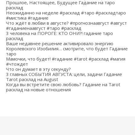
Прошлое, Настоящее, Будущее Гадание на таро
расклад
Неожиданно на неделе #расклад #таро #раскладтаро
#мистика #гадание
Что ждёт в любви в августе? #прогнознаавгуст #август
#гаданиенаавгуст #таро #расклад
3 человека на ПОРОГЕ: КТО ОНИ?! гадание таро
расклад
Ваше недавнее решение активировало энергию
Королевского Изобилия… смотрите, что будет Гадание
таро
Мамочки, что будет! #гадание #tarot #расклад #магия
#чтождет
Что он думает в эту секунду?
3 главных СОБЫТИЯ АВГУСТА: цели, задачи Гадание
Tarot расклад на August
Когда вы встретите свою любовь? Гадание на Tarot
расклад на новые отношения