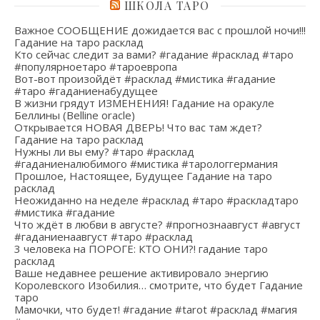
ШКОЛА ТАРО
Важное СООБЩЕНИЕ дожидается вас с прошлой ночи!!!
Гадание на таро расклад
Кто сейчас следит за вами? #гадание #расклад #таро
#популярноетаро #тароевропа
Вот-вот произойдёт #расклад #мистика #гадание
#таро #гаданиенабудущее
В жизни грядут ИЗМЕНЕНИЯ! Гадание на оракуле
Беллины (Belline oracle)
Открывается НОВАЯ ДВЕРЬ! Что вас там ждет?
Гадание на таро расклад
Нужны ли вы ему? #таро #расклад
#гаданиеналюбимого #мистика #тарологгермания
Прошлое, Настоящее, Будущее Гадание на таро
расклад
Неожиданно на неделе #расклад #таро #раскладтаро
#мистика #гадание
Что ждёт в любви в августе? #прогнознаавгуст #август
#гаданиенаавгуст #таро #расклад
3 человека на ПОРОГЕ: КТО ОНИ?! гадание таро
расклад
Ваше недавнее решение активировало энергию
Королевского Изобилия… смотрите, что будет Гадание
таро
Мамочки, что будет! #гадание #tarot #расклад #магия