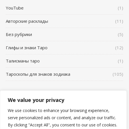
YouTube
(1)
Авторские расклады
(11)
Без рубрики
(5)
Глифы и знаки Таро
(12)
Талисманы таро
(1)
Тароскопы для знаков зодиака
(105)
We value your privacy
Школа Таро AL_VN - 2026 ©
Главная
YouTube
Сонник
We use cookies to enhance your browsing experience,
Отзывы о работе Таролога Карина Захарова Школа таро
serve personalized ads or content, and analyze our traffic.
AL_VN Альвиен
Авторские расклады
Тароскопы для знаков зодиака
By clicking "Accept All", you consent to our use of cookies.
Глифы и знаки Таро
Талисманы таро
Разбор ритуалов таро