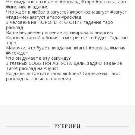
Неожиданно на неделе #расклад #таро #раскладтаро
#мистика #гадание
Что ждёт в любви в августе? #прогнознаавгуст #август
#гаданиенаавгуст #таро #расклад
3 человека на ПОРОГЕ: КТО ОНИ?! гадание таро
расклад
Ваше недавнее решение активировало энергию
Королевского Изобилия… смотрите, что будет Гадание
таро
Мамочки, что будет! #гадание #tarot #расклад #магия
#чтождет
Что он думает в эту секунду?
3 главных СОБЫТИЯ АВГУСТА: цели, задачи Гадание
Tarot расклад на August
Когда вы встретите свою любовь? Гадание на Tarot
расклад на новые отношения
РУБРИКИ