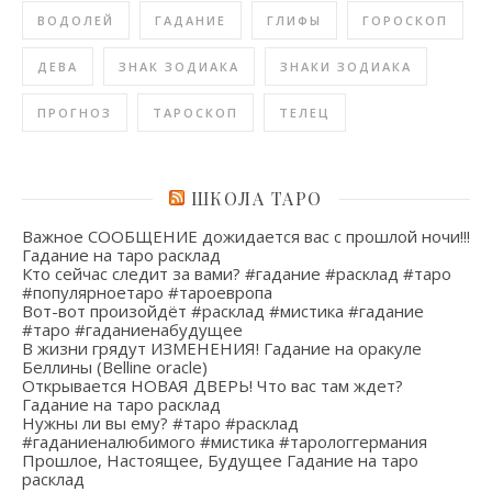
ВОДОЛЕЙ
ГАДАНИЕ
ГЛИФЫ
ГОРОСКОП
ДЕВА
ЗНАК ЗОДИАКА
ЗНАКИ ЗОДИАКА
ПРОГНОЗ
ТАРОСКОП
ТЕЛЕЦ
ШКОЛА ТАРО
Важное СООБЩЕНИЕ дожидается вас с прошлой ночи!!!
Гадание на таро расклад
Кто сейчас следит за вами? #гадание #расклад #таро
#популярноетаро #тароевропа
Вот-вот произойдёт #расклад #мистика #гадание
#таро #гаданиенабудущее
В жизни грядут ИЗМЕНЕНИЯ! Гадание на оракуле
Беллины (Belline oracle)
Открывается НОВАЯ ДВЕРЬ! Что вас там ждет?
Гадание на таро расклад
Нужны ли вы ему? #таро #расклад
#гаданиеналюбимого #мистика #тарологгермания
Прошлое, Настоящее, Будущее Гадание на таро
расклад