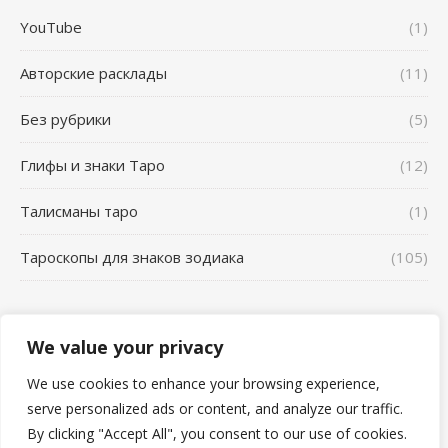
YouTube
(1)
Авторские расклады
(11)
Без рубрики
(5)
Глифы и знаки Таро
(12)
Талисманы таро
(1)
Тароскопы для знаков зодиака
(105)
We value your privacy
Школа Таро AL_VN - 2026 ©
Главная
YouTube
Сонник
We use cookies to enhance your browsing experience,
Отзывы о работе Таролога Карина Захарова Школа таро
serve personalized ads or content, and analyze our traffic.
AL_VN Альвиен
Авторские расклады
Тароскопы для знаков зодиака
By clicking "Accept All", you consent to our use of cookies.
Глифы и знаки Таро
Талисманы таро
Разбор ритуалов таро