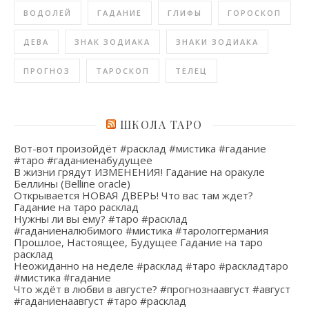
ВОДОЛЕЙ
ГАДАНИЕ
ГЛИФЫ
ГОРОСКОП
ДЕВА
ЗНАК ЗОДИАКА
ЗНАКИ ЗОДИАКА
ПРОГНОЗ
ТАРОСКОП
ТЕЛЕЦ
ШКОЛА ТАРО
Вот-вот произойдёт #расклад #мистика #гадание
#таро #гаданиенабудущее
В жизни грядут ИЗМЕНЕНИЯ! Гадание на оракуле
Беллины (Belline oracle)
Открывается НОВАЯ ДВЕРЬ! Что вас там ждет?
Гадание на таро расклад
Нужны ли вы ему? #таро #расклад
#гаданиеналюбимого #мистика #тарологгермания
Прошлое, Настоящее, Будущее Гадание на таро
расклад
Неожиданно на неделе #расклад #таро #раскладтаро
#мистика #гадание
Что ждёт в любви в августе? #прогнознаавгуст #август
#гаданиенаавгуст #таро #расклад