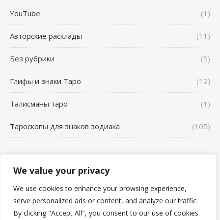
YouTube
(1)
Авторские расклады
(11)
Без рубрики
(5)
Глифы и знаки Таро
(12)
Талисманы таро
(1)
Тароскопы для знаков зодиака
(105)
We value your privacy
Школа Таро AL_VN - 2026 ©
Главная
YouTube
Сонник
We use cookies to enhance your browsing experience,
Отзывы о работе Таролога Карина Захарова Школа таро
serve personalized ads or content, and analyze our traffic.
AL_VN Альвиен
Авторские расклады
Тароскопы для знаков зодиака
By clicking "Accept All", you consent to our use of cookies.
Глифы и знаки Таро
Талисманы таро
Разбор ритуалов таро