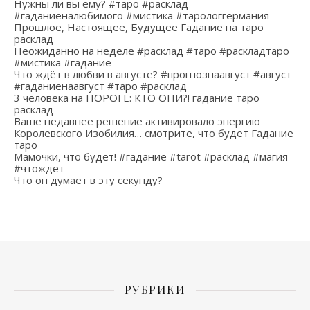
Нужны ли вы ему? #таро #расклад
#гаданиеналюбимого #мистика #тарологгермания
Прошлое, Настоящее, Будущее Гадание на таро
расклад
Неожиданно на неделе #расклад #таро #раскладтаро
#мистика #гадание
Что ждёт в любви в августе? #прогнознаавгуст #август
#гаданиенаавгуст #таро #расклад
3 человека на ПОРОГЕ: КТО ОНИ?! гадание таро
расклад
Ваше недавнее решение активировало энергию
Королевского Изобилия… смотрите, что будет Гадание
таро
Мамочки, что будет! #гадание #tarot #расклад #магия
#чтождет
Что он думает в эту секунду?
РУБРИКИ