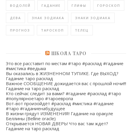
ВОДОЛЕЙ
ГАДАНИЕ
ГЛИФЫ
ГОРОСКОП
ДЕВА
ЗНАК ЗОДИАКА
ЗНАКИ ЗОДИАКА
ПРОГНОЗ
ТАРОСКОП
ТЕЛЕЦ
ШКОЛА ТАРО
Это все расставит по местам #таро #расклад #гадание
#мистика #ведьма
Вы оказались в ЖИЗНЕННОМ ТУПИКЕ. Где ВЫХОД?
Гадание таро расклад
Важное СООБЩЕНИЕ дожидается вас с прошлой ночи!!!
Гадание на таро расклад
Кто сейчас следит за вами? #гадание #расклад #таро
#популярноетаро #тароевропа
Вот-вот произойдёт #расклад #мистика #гадание
#таро #гаданиенабудущее
В жизни грядут ИЗМЕНЕНИЯ! Гадание на оракуле
Беллины (Belline oracle)
Открывается НОВАЯ ДВЕРЬ! Что вас там ждет?
Гадание на таро расклад