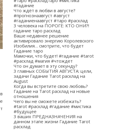
#таро #раскладтаро #мистика
#гадание
Что ждёт в любви в августе?
#прогнознаавгуст #август
#гаданиенаавгуст #таро #расклад
3 человека на ПОРОГЕ: КТО ОНИ?!
гадание таро расклад
Ваше недавнее решение
активировало энергию Королевского
Изобилия… смотрите, что будет
Гадание таро
Мамочки, что будет! #гадание #tarot
#расклад #магия #чтождет
Что он думает в эту секунду?
3 главных СОБЫТИЯ АВГУСТА: цели,
задачи Гадание Tarot расклад на
August
Когда вы встретите свою любовь?
Гадание на Tarot расклад на новые
 в
отношения
ые
Чего вы не сможете избежать?
#tarot #расклад #гадание #мистика
ут
#будущее
3 ваших ПРЕДНАЗНАЧЕНИЯ на
данном этапе жизни Гадание Tarot
расклад