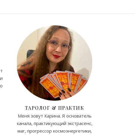
ет
ои
то
ТАРОЛОГ & ПРАКТИК
Меня зовут Карина. Я основатель
канала, практикующий экстрасенс,
маг, прогрессор космоэнергетики,