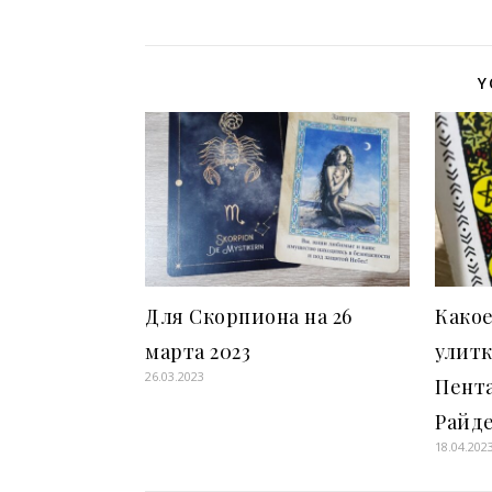
Y
Для Скорпиона на 26
Какое
марта 2023
улитк
26.03.2023
Пента
Райд
18.04.202