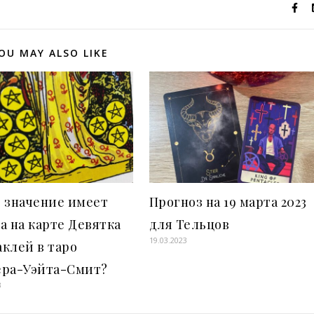
OU MAY ALSO LIKE
 значение имеет
Прогноз на 19 марта 2023
а на карте Девятка
для Тельцов
19.03.2023
клей в таро
ера-Уэйта-Смит?
3