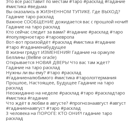
Это все расставит по местам #таро #расклад #гадание
#мистика #ведьма
Вы оказались в ЖИЗНЕННОМ ТУПИКЕ. Где ВЫХОД?
Гадание таро расклад
Важное СООБЩЕНИЕ дожидается вас с прошлой ночи!!!
Гадание на таро расклад
Кто сейчас следит за вами? #гадание #расклад #таро
#популярноетаро #тароевропа
Вот-вот произойдёт #расклад #мистика #гадание
#таро #гаданиенабудущее
В жизни грядут ИЗМЕНЕНИЯ! Гадание на оракуле
Беллины (Belline oracle)
Открывается НОВАЯ ДВЕРЬ! Что вас там ждет?
Гадание на таро расклад
Нужны ли вы ему? #таро #расклад
#гаданиеналюбимого #мистика #тарологгермания
Прошлое, Настоящее, Будущее Гадание на таро
расклад
Неожиданно на неделе #расклад #таро #раскладтаро
#мистика #гадание
Что ждёт в любви в августе? #прогнознаавгуст #август
#гаданиенаавгуст #таро #расклад
3 человека на ПОРОГЕ: КТО ОНИ?! гадание таро
расклад