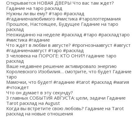
Открывается НОВАЯ ДВЕРЬ! Что вас там ждет?
Гадание на таро расклад
Нужны ли вы ему? #таро #расклад
#гаданиеналюбимого #мистика #тарологгермания
Прошлое, Настоящее, Будущее Гадание на таро
расклад
Неожиданно на неделе #расклад #таро #раскладтаро
#мистика #гадание
Что ждёт в любви в августе? #прогнознаавгуст #август
#гаданиенаавгуст #таро #расклад
3 человека на ПОРОГЕ: КТО ОНИ?! гадание таро
расклад
Ваше недавнее решение активировало энергию
Королевского Изобилия… смотрите, что будет Гадание
таро
Мамочки, что будет! #гадание #tarot #расклад #магия
#чтождет
Что он думает в эту секунду?
3 главных СОБЫТИЯ АВГУСТА: цели, задачи Гадание
Tarot расклад на August
Когда вы встретите свою любовь? Гадание на Tarot
расклад на новые отношения