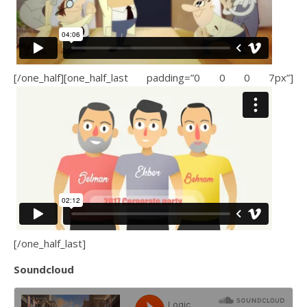
[/one_half][one_half_last padding=”0 0 0 7px”]
[/one_half_last]
Soundcloud