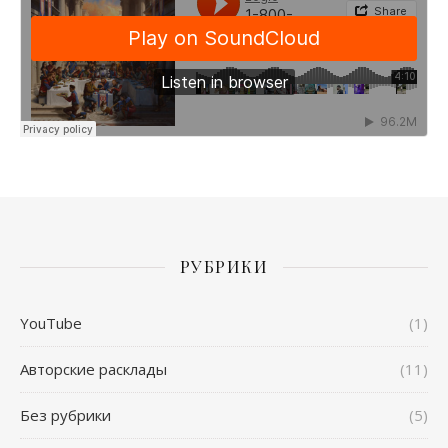
РУБРИКИ
YouTube
(1)
Авторские расклады
(11)
Без рубрики
(5)