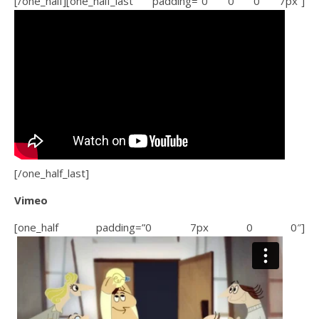
[/one_half][one_half_last padding=”0 0 0 7px”]
[/one_half_last]
Vimeo
[one_half padding=”0 7px 0 0″]